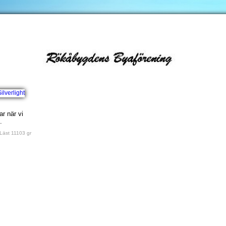
r när vi
.
Läst 11103 gr