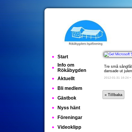
Start
Info om
Tre små sångfåla
Rökåbygden
dansade ut julen
Aktuellt
2012-01-31 16:24 • 
Bli medlem
Gästbok
Nyss hänt
Föreningar
Videoklipp