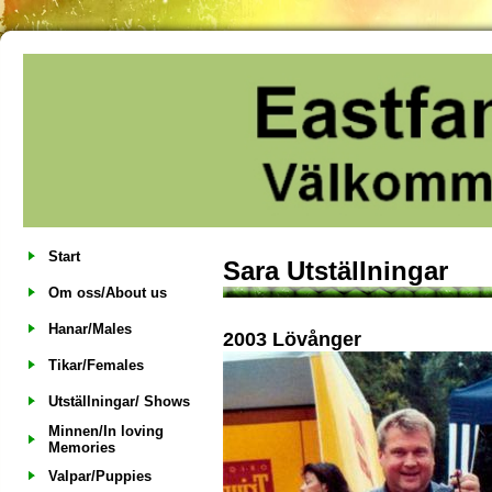
Start
Sara Utställningar
Om oss/About us
Hanar/Males
2003 Lövånger
Tikar/Females
Utställningar/ Shows
Minnen/In loving
Memories
Valpar/Puppies