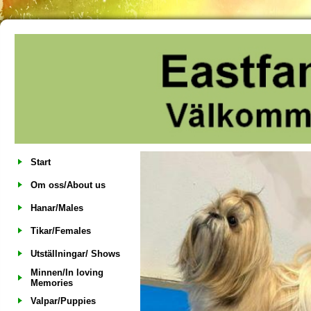
Start
Om oss/About us
Hanar/Males
Tikar/Females
Utställningar/ Shows
Minnen/In loving
Memories
Valpar/Puppies