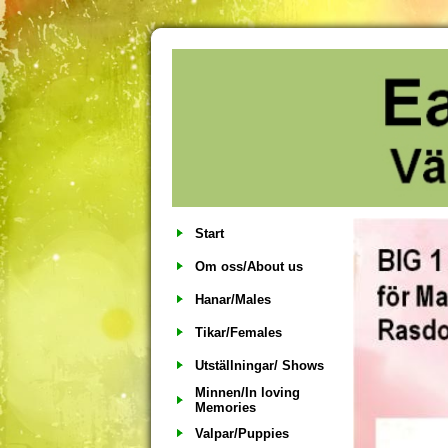
Start
Om oss/About us
Hanar/Males
Tikar/Females
Utställningar/ Shows
Minnen/In loving
Memories
Valpar/Puppies